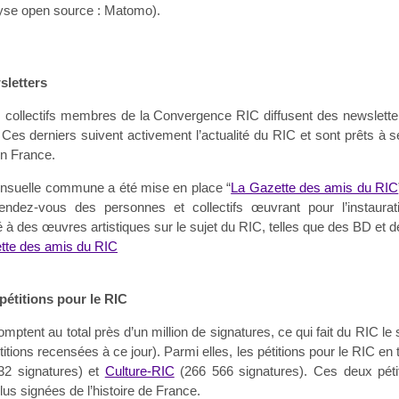
nalyse open source : Matomo).
sletters
s collectifs membres de la Convergence RIC diffusent des newslette
es derniers suivent activement l’actualité du RIC et sont prêts à s
en France.
mensuelle commune a été mise en place “
La Gazette des amis du RIC
 rendez-vous des personnes et collectifs œuvrant pour l’instaura
 des œuvres artistiques sur le sujet du RIC, telles que des BD et des
ette des amis du RIC
pétitions pour le RIC
mptent au total près d’un million de signatures, ce qui fait du RIC le 
titions recensées à ce jour). Parmi elles, les pétitions pour le RIC en 
2 signatures) et
Culture-RIC
(266 566 signatures). Ces deux pétiti
us signées de l’histoire de France.