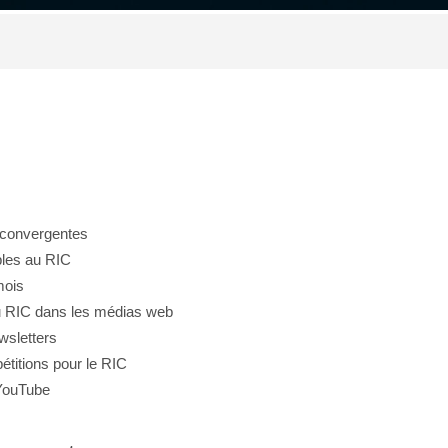
t convergentes
bles au RIC
mois
au RIC dans les médias web
wsletters
étitions pour le RIC
 YouTube