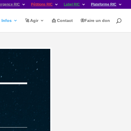
ergence RIC
Pétitions RIC
Label RIC
Plateforme RIC
ℹ️ Infos
🚀 Agir
📩 Contact
🦋Faire un don