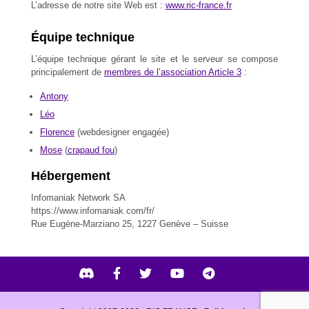
L’adresse de notre site Web est :
www.ric-france.fr
Équipe technique
L’équipe technique gérant le site et le serveur se compose
principalement de
membres de l’association Article 3
:
Antony
Léo
Florence
(webdesigner engagée)
Mose
(
crapaud fou
)
Hébergement
Infomaniak Network SA
https://www.infomaniak.com/fr/
Rue Eugène-Marziano 25, 1227 Genève – Suisse