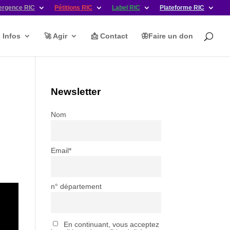
ergence RIC
Pétitions RIC
Label RIC
Plateforme RIC
ℹ️ Infos
🚀 Agir
📩 Contact
🦋Faire un don
Newsletter
Nom
Email*
n° département
En continuant, vous acceptez