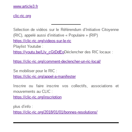
www.article3.fr
clic-ric.org
Sélection de vidéos sur le Référendum d’Initiative Citoyenne
(RIC), appelé aussi d’initiative « Populaire » (RIP)
https://clic-ric.org/videos-sur-le-ric
Playlist Youtube :
https://youtu.be/LIv_cGtDdEo
Déclencher des RIC locaux :
https://clic-ric.org/comment-declencher-un-ric-local/
Se mobiliser pour le RIC :
https://clic-ric.org/appel-a-manifester
Inscrire ou faire inscrire vos collectifs, associations et
mouvements au CLIC :
https://clic-ric.org/inscription
plus d’info :
https://clic-ric.org/2018/01/01/bonnes-resolutions/